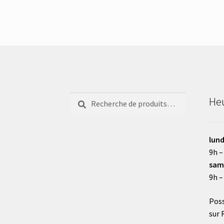
Recherche
Recherche
Heu
pour :
lund
9h –
sam
9h –
Poss
sur 