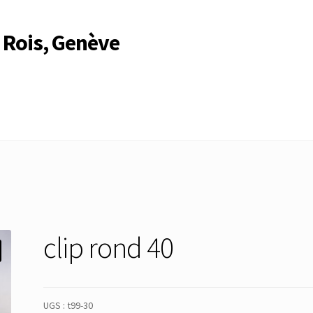
 Rois, Genève
Compte
Compte
Connexion
Déconnexion
Membres
Mon Compte
rire
Search Results
clip rond 40
UGS :
t99-30