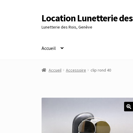
Location Lunetterie des
Aller
Aller
à
au
Lunetterie des Rois, Genève
la
contenu
navigation
Accueil
Accueil
Altimètre Artaria Genève
Commande
Accueil
Accessoire
clip rond 40
Panier
Réinitialisation du mot de passe
S’insc