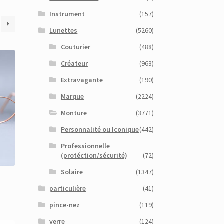
Instrument
(157)
Lunettes
(5260)
Couturier
(488)
Créateur
(963)
Extravagante
(190)
Marque
(2224)
Monture
(3771)
Personnalité ou Iconique
(442)
Professionnelle
(protéction/sécurité)
(72)
Solaire
(1347)
particulière
(41)
pince-nez
(119)
verre
(124)