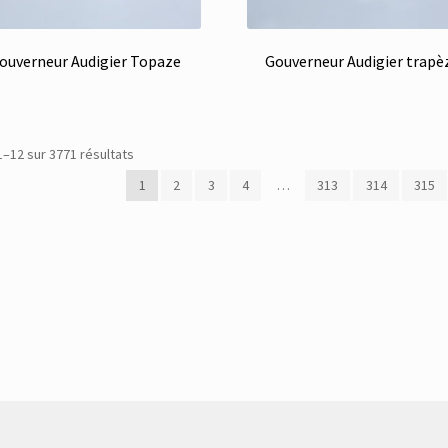
ouverneur Audigier Topaze
Gouverneur Audigier trapè
Trié
1–12 sur 3771 résultats
du
1
2
3
4
…
313
314
315
plus
récent
au
plus
ancien