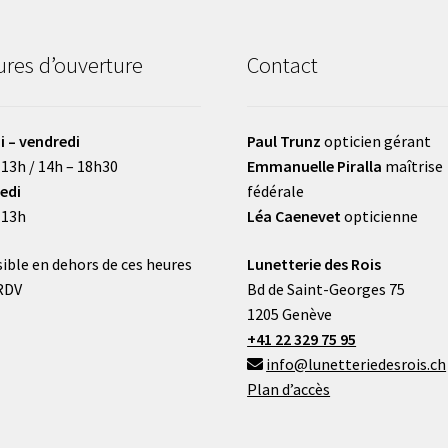
res d’ouverture
Contact
i – vendredi
Paul Trunz
opticien gérant
 13h / 14h – 18h30
Emmanuelle Piralla
maîtrise
edi
fédérale
 13h
Léa Caenevet
opticienne
ible en dehors de ces heures
Lunetterie des Rois
RDV
Bd de Saint-Georges 75
1205 Genève
+41 22 329 75 95
info@lunetteriedesrois.ch
Plan d’accès