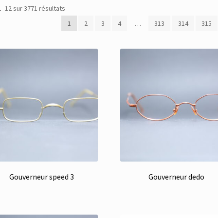
Trié
1–12 sur 3771 résultats
du
1
2
3
4
…
313
314
315
plus
récent
au
plus
ancien
Gouverneur speed 3
Gouverneur dedo