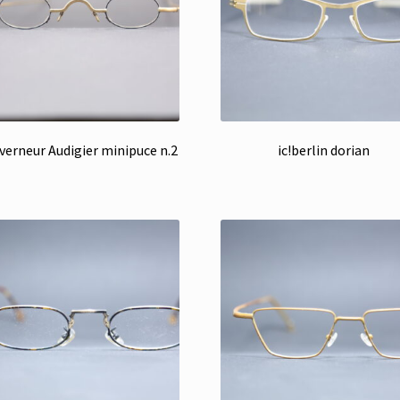
verneur Audigier minipuce n.2
ic!berlin dorian