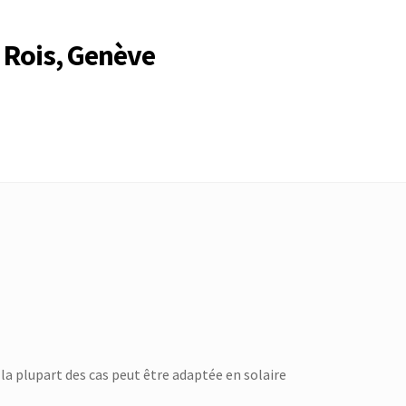
 Rois, Genève
Compte
Compte
Connexion
Déconnexion
Membres
Mon Compte
rire
Search Results
la plupart des cas peut être adaptée en solaire