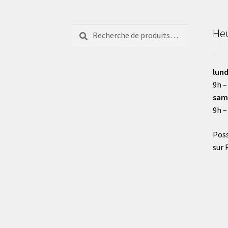
Recherche
Recherche
Heu
pour :
lund
9h –
sam
9h –
Poss
sur 