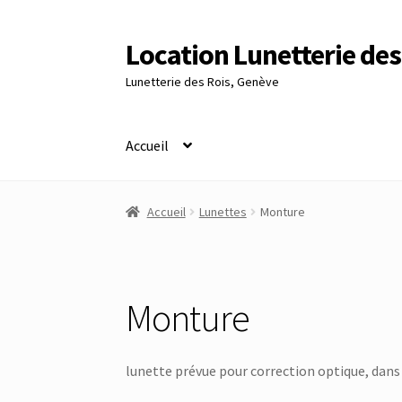
Location Lunetterie des
Aller
Aller
à
au
Lunetterie des Rois, Genève
la
contenu
navigation
Accueil
Accueil
Altimètre Artaria Genève
Commande
Accueil
Lunettes
Monture
Panier
Réinitialisation du mot de passe
S’insc
Monture
lunette prévue pour correction optique, dans 