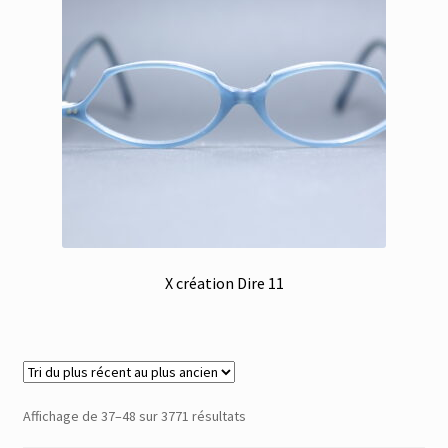
X création Dire 11
Trié
Affichage de 37–48 sur 3771 résultats
du