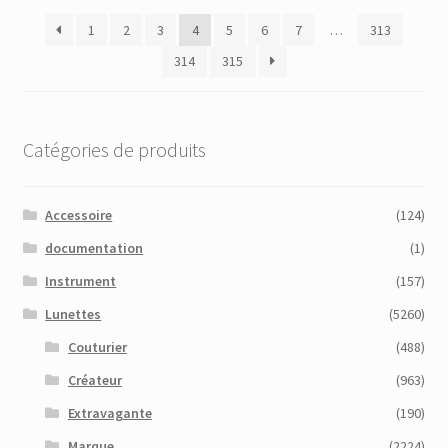
plus
1
2
3
4
5
6
7
…
313
récent
au
314
315
plus
ancien
Catégories de produits
Accessoire
(124)
documentation
(1)
Instrument
(157)
Lunettes
(5260)
Couturier
(488)
Créateur
(963)
Extravagante
(190)
Marque
(2224)