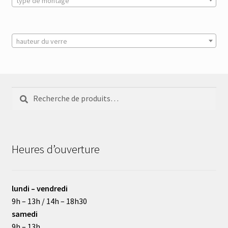
type de montage
hauteur du verre
Recherche
Recherche
pour :
Heures d’ouverture
lundi – vendredi
9h – 13h / 14h – 18h30
samedi
9h – 13h