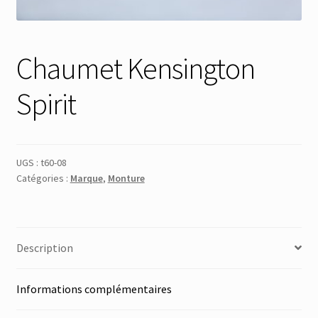
Membres
Chaumet Kensington
Mon Compte
Spirit
Panier
Réinitialisation du mot de passe
UGS :
t60-08
Catégories :
Marque
,
Monture
S’inscrire
Search Results
Description
Informations complémentaires