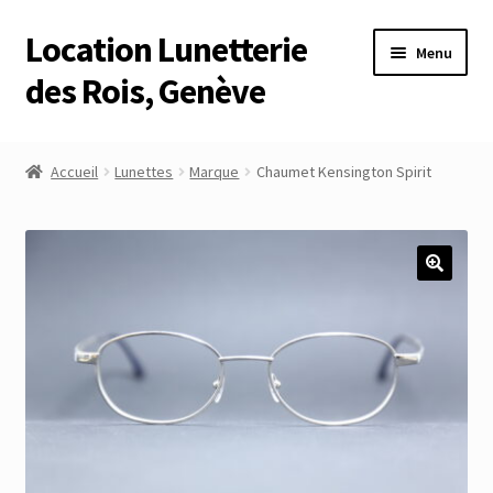
Location Lunetterie
Aller
Aller
Menu
à
au
des Rois, Genève
la
contenu
navigation
Accueil
Accueil
Lunettes
Marque
Chaumet Kensington Spirit
Altimètre Artaria Genève
Commande
Compte
Compte
Connexion
Déconnexion