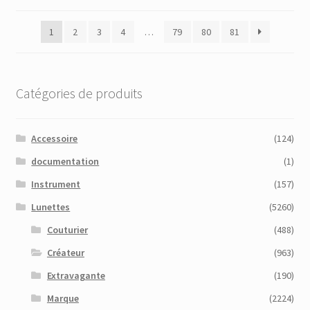
du
plus
1
2
3
4
…
79
80
81
récent
au
plus
ancien
Catégories de produits
Accessoire
(124)
documentation
(1)
Instrument
(157)
Lunettes
(5260)
Couturier
(488)
Créateur
(963)
Extravagante
(190)
Marque
(2224)