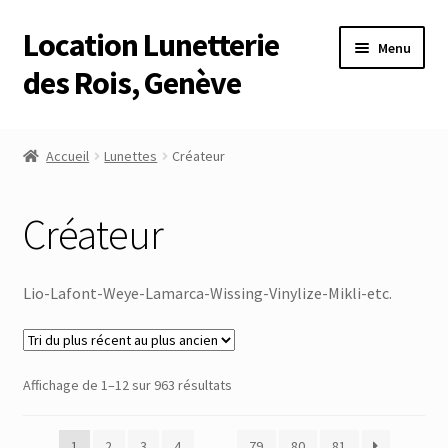
Location Lunetterie
Aller
Aller
Menu
à
au
des Rois, Genève
la
contenu
navigation
Accueil
Accueil
Lunettes
Créateur
Altimètre Artaria Genève
Créateur
Commande
Compte
Lio-Lafont-Weye-Lamarca-Wissing-Vinylize-Mikli-etc.
Compte
Trié
Affichage de 1–12 sur 963 résultats
Connexion
du
plus
Déconnexion
1
2
3
4
…
79
80
81