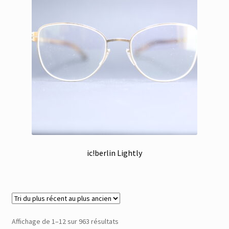
ic!berlin Lightly
Trié
Affichage de 1–12 sur 963 résultats