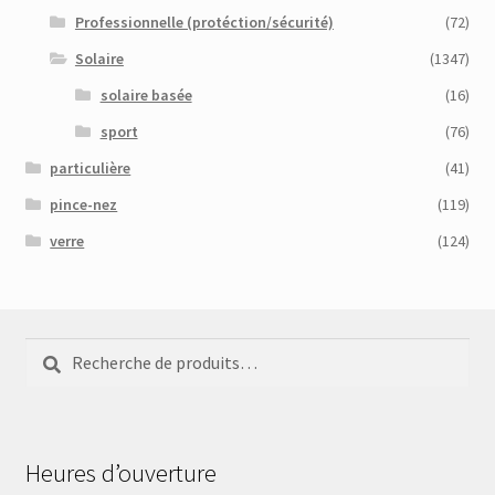
Professionnelle (protéction/sécurité)
(72)
Solaire
(1347)
solaire basée
(16)
sport
(76)
particulière
(41)
pince-nez
(119)
verre
(124)
Recherche
Recherche
pour :
Heures d’ouverture