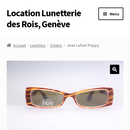
Location Lunetterie
Aller
Aller
Menu
à
au
des Rois, Genève
la
contenu
navigation
Accueil
Accueil
Lunettes
Solaire
Jean Lafont Poppy
Altimètre Artaria Genève
Commande
Compte
Compte
Connexion
Déconnexion