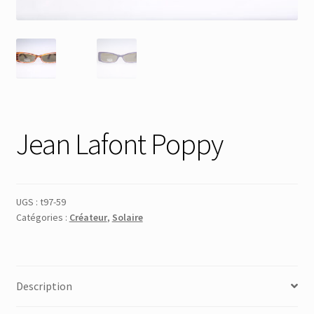
Membres
Mon Compte
Panier
Jean Lafont Poppy
Réinitialisation du mot de passe
S’inscrire
UGS :
t97-59
Catégories :
Créateur
,
Solaire
Search Results
Description