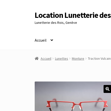
Location Lunetterie des
Aller
Aller
à
au
Lunetterie des Rois, Genève
la
contenu
navigation
Accueil
Accueil
Altimètre Artaria Genève
Commande
Accueil
Lunettes
Monture
Traction Vulcai
Panier
Réinitialisation du mot de passe
S’insc