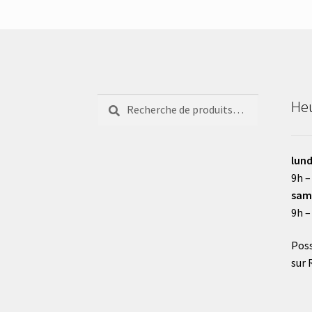
Recherche
Recherche
Heu
pour :
lund
9h –
sam
9h –
Poss
sur 