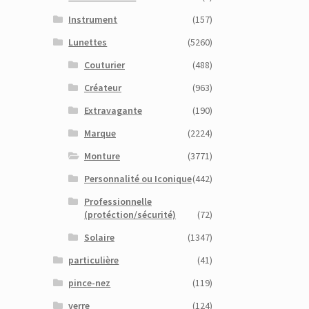
Instrument
(157)
Lunettes
(5260)
Couturier
(488)
Créateur
(963)
Extravagante
(190)
Marque
(2224)
Monture
(3771)
Personnalité ou Iconique
(442)
Professionnelle
(protéction/sécurité)
(72)
Solaire
(1347)
particulière
(41)
pince-nez
(119)
verre
(124)