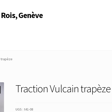
 Rois, Genève
Compte
Compte
Connexion
Déconnexion
Membres
Mon Compte
n trapèze
rire
Search Results
Traction Vulcain trapèze
UGS :
t41-08