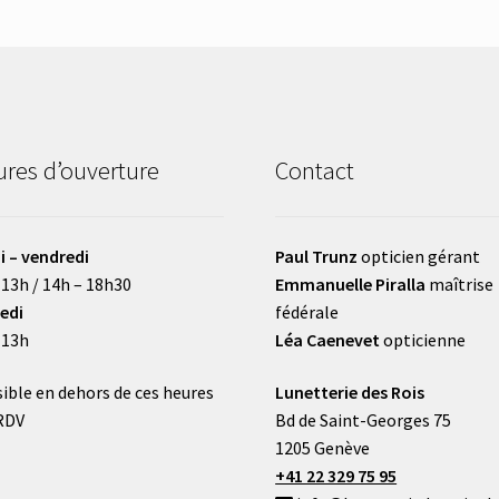
res d’ouverture
Contact
i – vendredi
Paul Trunz
opticien gérant
 13h / 14h – 18h30
Emmanuelle Piralla
maîtrise
edi
fédérale
 13h
Léa Caenevet
opticienne
ible en dehors de ces heures
Lunetterie des Rois
RDV
Bd de Saint-Georges 75
1205 Genève
+41 22 329 75 95