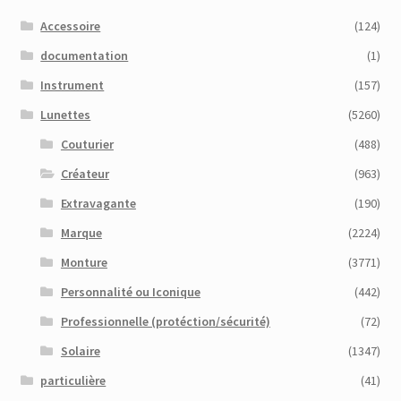
Accessoire
(124)
documentation
(1)
Instrument
(157)
Lunettes
(5260)
Couturier
(488)
Créateur
(963)
Extravagante
(190)
Marque
(2224)
Monture
(3771)
Personnalité ou Iconique
(442)
Professionnelle (protéction/sécurité)
(72)
Solaire
(1347)
particulière
(41)