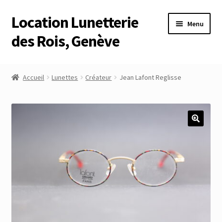
Location Lunetterie
Aller
Aller
Menu
à
au
des Rois, Genève
la
contenu
navigation
Accueil
Accueil
Lunettes
Créateur
Jean Lafont Reglisse
Altimètre Artaria Genève
Commande
Compte
Compte
Connexion
Déconnexion