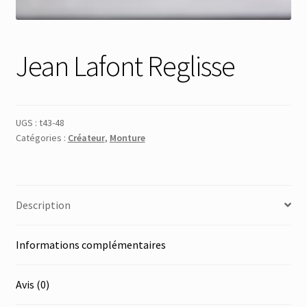
Membres
Jean Lafont Reglisse
Mon Compte
Panier
UGS :
t43-48
Catégories :
Créateur
,
Monture
Réinitialisation du mot de passe
S’inscrire
Description
Search Results
Informations complémentaires
Avis (0)