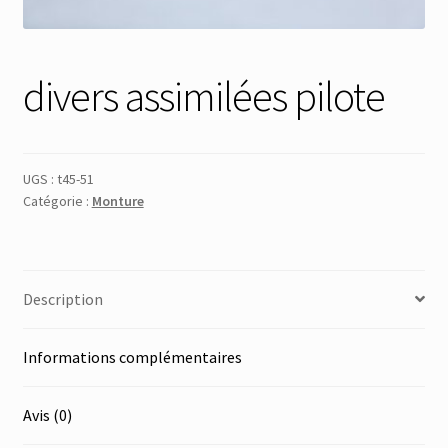
Membres
divers assimilées pilote
Mon Compte
Panier
UGS :
t45-51
Catégorie :
Monture
Réinitialisation du mot de passe
S’inscrire
Description
Search Results
Informations complémentaires
Avis (0)