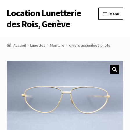
Location Lunetterie
Aller
Aller
Menu
à
au
des Rois, Genève
la
contenu
navigation
Accueil
Accueil
Lunettes
Monture
divers assimilées pilote
Altimètre Artaria Genève
Commande
Compte
Compte
Connexion
Déconnexion