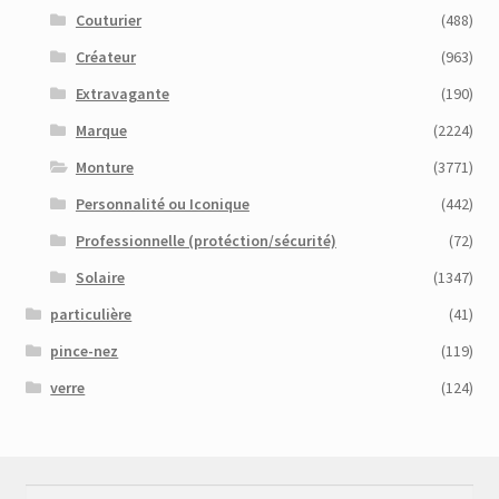
Couturier
(488)
Créateur
(963)
Extravagante
(190)
Marque
(2224)
Monture
(3771)
Personnalité ou Iconique
(442)
Professionnelle (protéction/sécurité)
(72)
Solaire
(1347)
particulière
(41)
pince-nez
(119)
verre
(124)
Recherche
Recherche