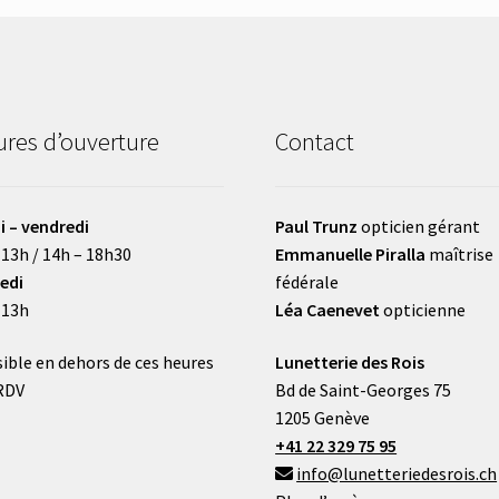
res d’ouverture
Contact
i – vendredi
Paul Trunz
opticien gérant
 13h / 14h – 18h30
Emmanuelle Piralla
maîtrise
edi
fédérale
 13h
Léa Caenevet
opticienne
ible en dehors de ces heures
Lunetterie des Rois
RDV
Bd de Saint-Georges 75
1205 Genève
+41 22 329 75 95
info@lunetteriedesrois.ch