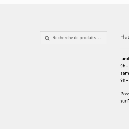
Recherche
Recherche
Heu
pour :
lund
9h –
sam
9h –
Poss
sur 