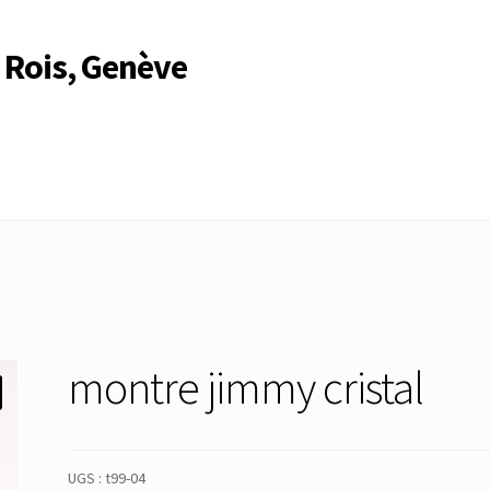
 Rois, Genève
Compte
Compte
Connexion
Déconnexion
Membres
Mon Compte
rire
Search Results
montre jimmy cristal
UGS :
t99-04