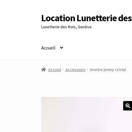
Location Lunetterie des
Aller
Aller
à
au
Lunetterie des Rois, Genève
la
contenu
navigation
Accueil
Accueil
Altimètre Artaria Genève
Commande
Accueil
Accessoire
montre jimmy cristal
Panier
Réinitialisation du mot de passe
S’insc