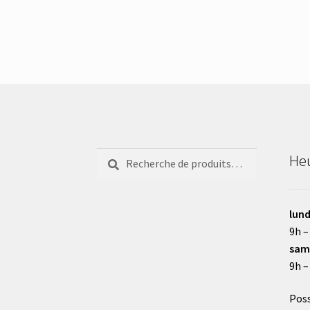
Recherche
Recherche
Heu
pour :
lund
9h –
sam
9h –
Poss