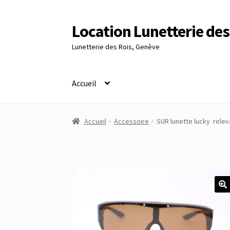
Location Lunetterie des
Aller
Aller
à
au
Lunetterie des Rois, Genève
la
contenu
navigation
Accueil
Accueil
Altimètre Artaria Genève
Commande
Accueil
Accessoire
SUR lunette lucky relev
Panier
Réinitialisation du mot de passe
S’insc