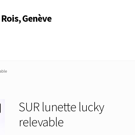
 Rois, Genève
Compte
Compte
Connexion
Déconnexion
Membres
Mon Compte
able
rire
Search Results
SUR lunette lucky
relevable