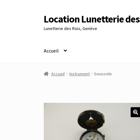
Location Lunetterie des
Aller
Aller
à
au
Lunetterie des Rois, Genève
la
contenu
navigation
Accueil
Accueil
Altimètre Artaria Genève
Commande
Accueil
Instrument
boussole
Panier
Réinitialisation du mot de passe
S’insc