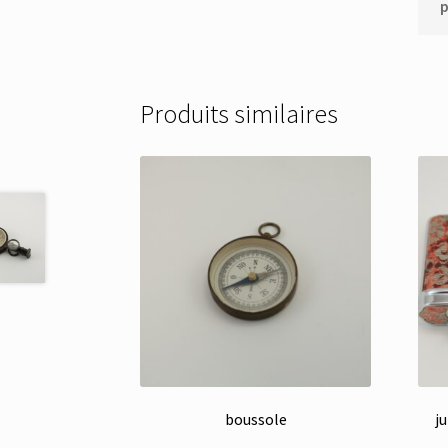
p
Produits similaires
boussole
j