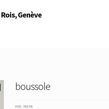
 Rois, Genève
Compte
Compte
Connexion
Déconnexion
Membres
Mon Compte
rire
Search Results
boussole
UGS :
t03-56