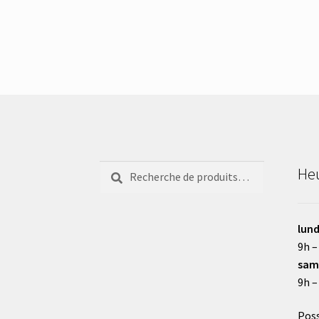
Recherche
Recherche
Heu
pour :
lund
9h –
sam
9h –
Poss