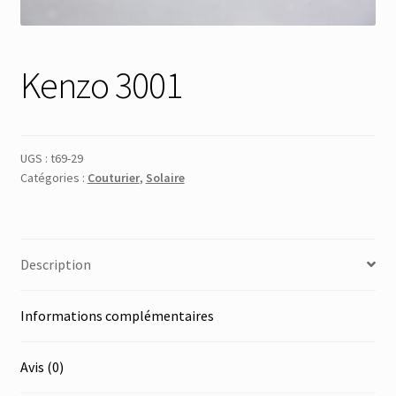
Membres
Kenzo 3001
Mon Compte
Panier
UGS :
t69-29
Catégories :
Couturier
,
Solaire
Réinitialisation du mot de passe
S’inscrire
Description
Search Results
Informations complémentaires
Avis (0)