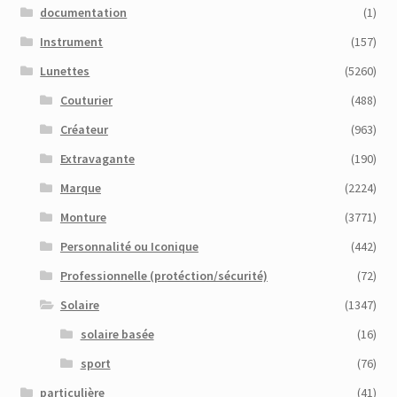
documentation
(1)
Instrument
(157)
Lunettes
(5260)
Couturier
(488)
Créateur
(963)
Extravagante
(190)
Marque
(2224)
Monture
(3771)
Personnalité ou Iconique
(442)
Professionnelle (protéction/sécurité)
(72)
Solaire
(1347)
solaire basée
(16)
sport
(76)
particulière
(41)