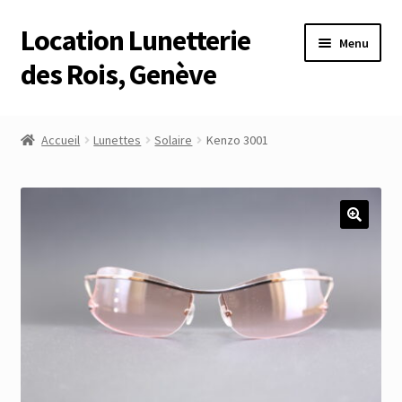
Location Lunetterie
Aller
Aller
Menu
à
au
des Rois, Genève
la
contenu
navigation
Accueil
Accueil
Lunettes
Solaire
Kenzo 3001
Altimètre Artaria Genève
Commande
Compte
Compte
Connexion
Déconnexion