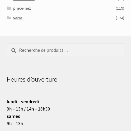
pince-nez
(119)
verre
(124)
Recherche
Recherche
pour :
Heures d’ouverture
lundi – vendredi
9h – 13h / 14h – 18h30
samedi
9h – 13h