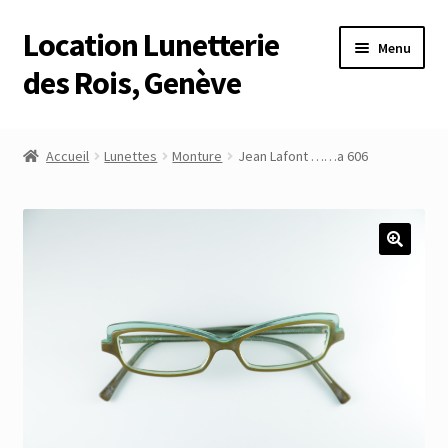
Location Lunetterie
Aller
Aller
Menu
à
au
des Rois, Genève
la
contenu
navigation
Accueil
Accueil
Lunettes
Monture
Jean Lafont ……a 606
Altimètre Artaria Genève
Commande
Compte
Compte
Connexion
Déconnexion