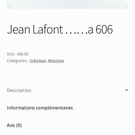
Membres
Jean Lafont ……a 606
Mon Compte
Panier
UGS :
t06-05
Catégories :
Créateur
,
Monture
Réinitialisation du mot de passe
S’inscrire
Description
Search Results
Informations complémentaires
Avis (0)