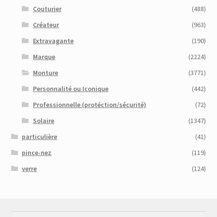
Couturier
(488)
Créateur
(963)
Extravagante
(190)
Marque
(2224)
Monture
(3771)
Personnalité ou Iconique
(442)
Professionnelle (protéction/sécurité)
(72)
Solaire
(1347)
particulière
(41)
pince-nez
(119)
verre
(124)
Recherche
Recherche