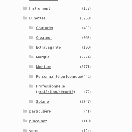
Instrument
(157)
Lunettes
(5260)
Couturier
(488)
Créateur
(963)
Extravagante
(190)
Marque
(2224)
Monture
(3771)
Personnalité ou Iconique
(442)
Professionnelle
(protéction/sécurité)
(72)
Solaire
(1347)
particulière
(41)
pince-nez
(119)
verre
(124)