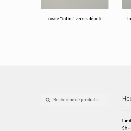
ovale “infini” verres dépoli
l
Recherche
Recherche
Heu
pour :
lund
9h –