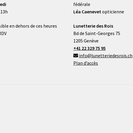
edi
fédérale
 13h
Léa Caenevet
opticienne
ible en dehors de ces heures
Lunetterie des Rois
RDV
Bd de Saint-Georges 75
1205 Genève
+41 22 329 75 95
info@lunetteriedesrois.ch
Plan d’accès