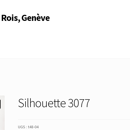
 Rois, Genève
Compte
Compte
Connexion
Déconnexion
Membres
Mon Compte
rire
Search Results
Silhouette 3077
UGS :
t48-04