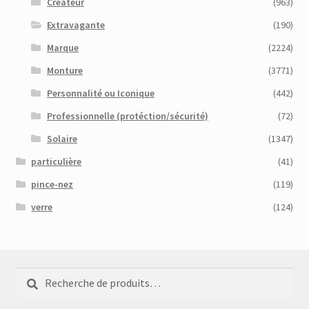
Créateur
(963)
Extravagante
(190)
Marque
(2224)
Monture
(3771)
Personnalité ou Iconique
(442)
Professionnelle (protéction/sécurité)
(72)
Solaire
(1347)
particulière
(41)
pince-nez
(119)
verre
(124)
Recherche
Recherche
pour :