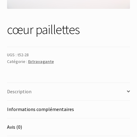
Membres
cœur paillettes
Mon Compte
Panier
UGS :
t52-28
Catégorie :
Extravagante
Réinitialisation du mot de passe
S’inscrire
Description
Search Results
Informations complémentaires
Avis (0)