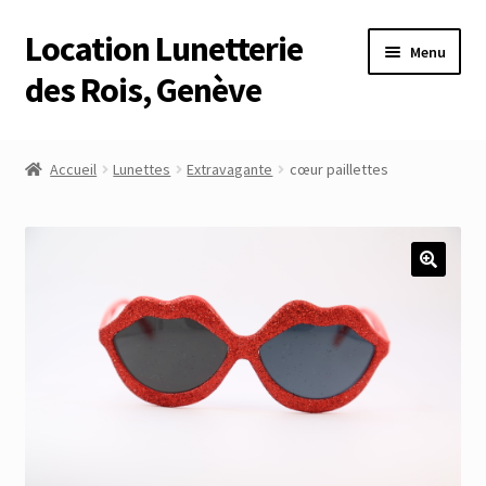
Location Lunetterie
Aller
Aller
Menu
à
au
des Rois, Genève
la
contenu
navigation
Accueil
Accueil
Lunettes
Extravagante
cœur paillettes
Altimètre Artaria Genève
Commande
Compte
Compte
Connexion
Déconnexion