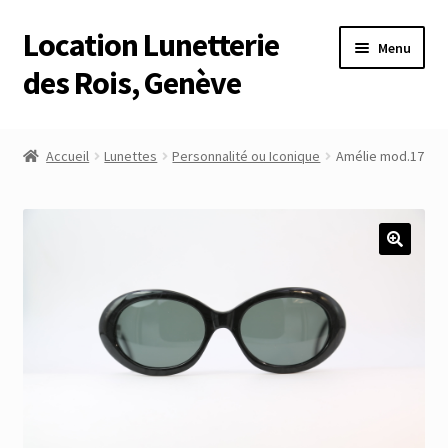
Location Lunetterie
Aller
Aller
Menu
à
au
des Rois, Genève
la
contenu
navigation
Accueil
Accueil
Lunettes
Personnalité ou Iconique
Amélie mod.17
Altimètre Artaria Genève
Commande
Compte
Compte
Connexion
Déconnexion