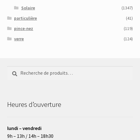
Solaire
(1347)
particulière
(41)
pince-nez
(119)
verre
(124)
Recherche
Recherche
pour :
Heures d’ouverture
lundi – vendredi
9h – 13h / 14h – 18h30