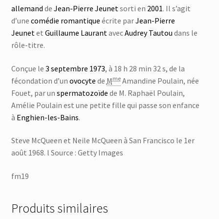
allemand
de
Jean-Pierre Jeunet
sorti en
2001
. Il s’agit
d’une
comédie romantique
écrite par
Jean-Pierre
Jeunet
et
Guillaume Laurant
avec
Audrey Tautou
dans le
rôle-titre.
Conçue le
3
septembre
1973
, à 18 h 28 min 32 s, de la
me
fécondation d’un
ovocyte
de
M
Amandine Poulain, née
Fouet, par un
spermatozoïde
de M. Raphaël Poulain,
Amélie Poulain est une petite fille qui passe son enfance
à
Enghien-les-Bains
.
Steve McQueen et Neile McQueen à San Francisco le 1er
août 1968. l Source : Getty Images
fm19
Produits similaires