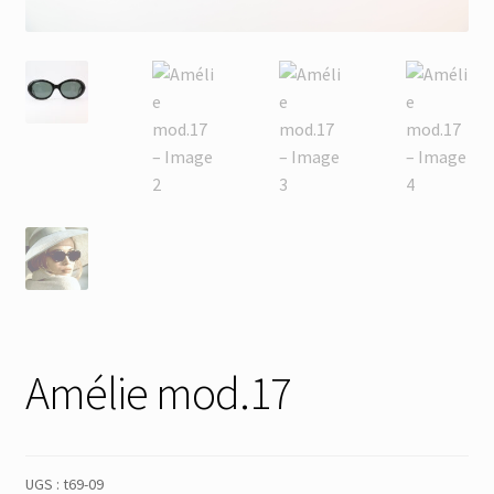
Membres
Mon Compte
Panier
Réinitialisation du mot de passe
S’inscrire
Search Results
Amélie mod.17
UGS :
t69-09