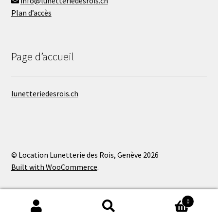
info@lunetteriedesrois.ch
Plan d’accès
Page d’accueil
lunetteriedesrois.ch
© Location Lunetterie des Rois, Genève 2026
Built with WooCommerce
.
0
Recherche
Recherche