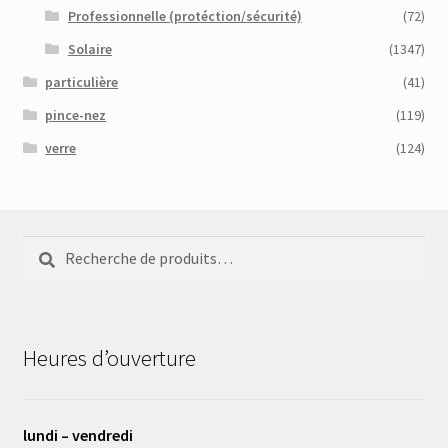
Professionnelle (protéction/sécurité)
(72)
Solaire
(1347)
particulière
(41)
pince-nez
(119)
verre
(124)
Recherche
Recherche
pour :
Heures d’ouverture
lundi – vendredi