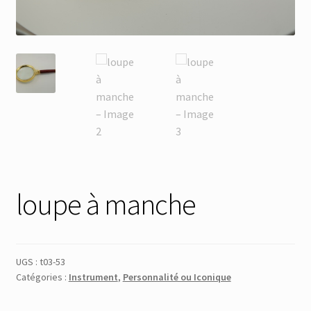
Membres
Mon Compte
Panier
Réinitialisation du mot de passe
S’inscrire
loupe à manche
Search Results
UGS :
t03-53
Catégories :
Instrument
,
Personnalité ou Iconique