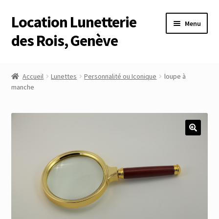
Location Lunetterie
Aller
Aller
Menu
à
au
des Rois, Genève
la
contenu
navigation
Accueil
Accueil
Lunettes
Personnalité ou Iconique
loupe à
manche
Altimètre Artaria Genève
Commande
Compte
Compte
Connexion
Déconnexion