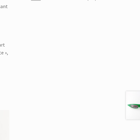
tant
art
e »,