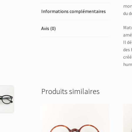
mont
Informations complémentaires
du d
Matr
Avis (0)
amér
Il d
des 
créé
huma
Produits similaires