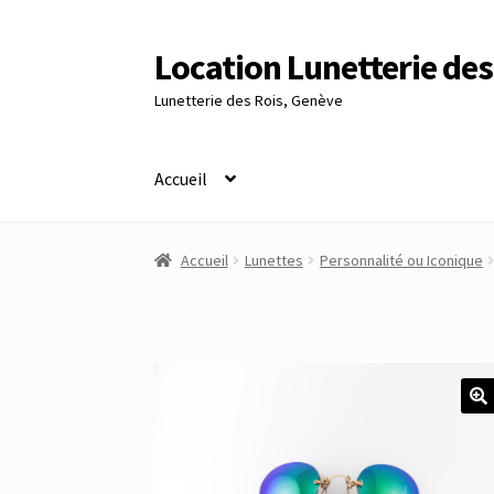
Location Lunetterie des
Aller
Aller
à
au
Lunetterie des Rois, Genève
la
contenu
navigation
Accueil
Accueil
Altimètre Artaria Genève
Commande
Accueil
Lunettes
Personnalité ou Iconique
Panier
Réinitialisation du mot de passe
S’insc