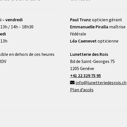
i – vendredi
Paul Trunz
opticien gérant
 13h / 14h – 18h30
Emmanuelle Piralla
maîtrise
edi
fédérale
 13h
Léa Caenevet
opticienne
ible en dehors de ces heures
Lunetterie des Rois
RDV
Bd de Saint-Georges 75
1205 Genève
+41 22 329 75 95
info@lunetteriedesrois.ch
Plan d’accès