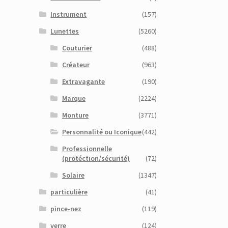
Instrument
(157)
Lunettes
(5260)
Couturier
(488)
Créateur
(963)
Extravagante
(190)
Marque
(2224)
Monture
(3771)
Personnalité ou Iconique
(442)
Professionnelle
(protéction/sécurité)
(72)
Solaire
(1347)
particulière
(41)
pince-nez
(119)
verre
(124)