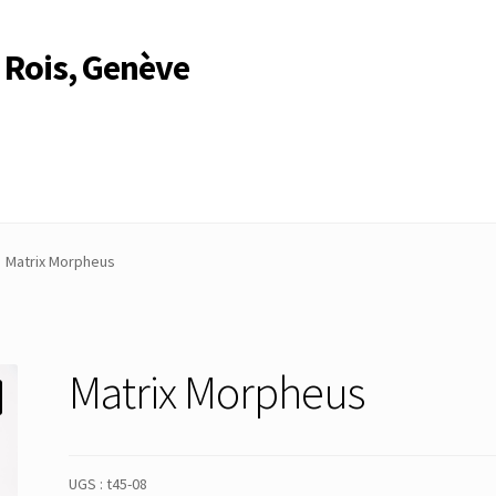
 Rois, Genève
Compte
Compte
Connexion
Déconnexion
Membres
Mon Compte
Matrix Morpheus
rire
Search Results
Matrix Morpheus
UGS :
t45-08