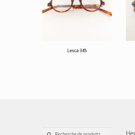
Lesca 345
Recherche
Recherche
Heu