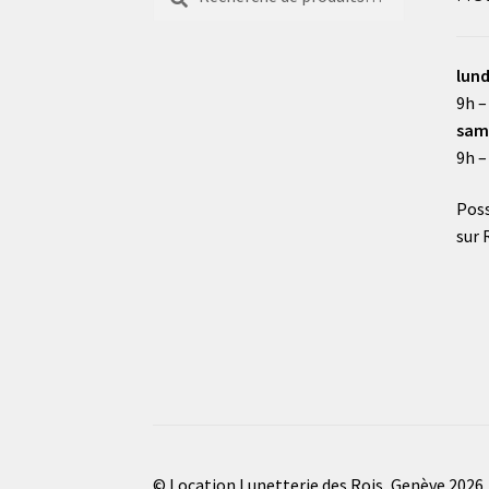
pour :
lund
9h –
sam
9h –
Poss
sur 
© Location Lunetterie des Rois, Genève 2026