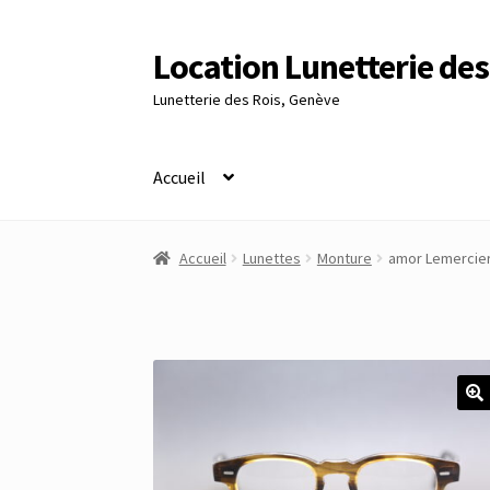
Location Lunetterie des
Aller
Aller
à
au
Lunetterie des Rois, Genève
la
contenu
navigation
Accueil
Accueil
Altimètre Artaria Genève
Commande
Accueil
Lunettes
Monture
amor Lemercie
Panier
Réinitialisation du mot de passe
S’insc