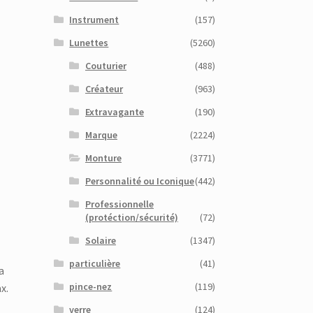
Instrument
(157)
Lunettes
(5260)
Couturier
(488)
Créateur
(963)
Extravagante
(190)
Marque
(2224)
Monture
(3771)
Personnalité ou Iconique
(442)
Professionnelle
(protéction/sécurité)
(72)
Solaire
(1347)
particulière
(41)
a
pince-nez
(119)
x.
verre
(124)