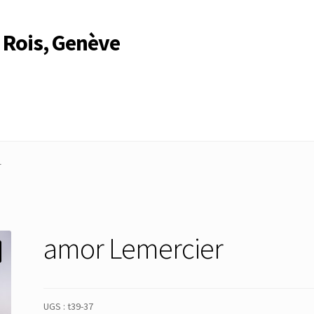
 Rois, Genève
Compte
Compte
Connexion
Déconnexion
Membres
Mon Compte
r
rire
Search Results
amor Lemercier
UGS :
t39-37