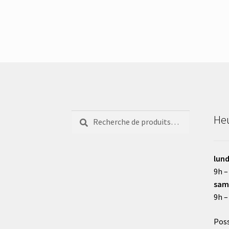
Recherche
Recherche
Heu
pour :
lund
9h –
sam
9h –
Poss