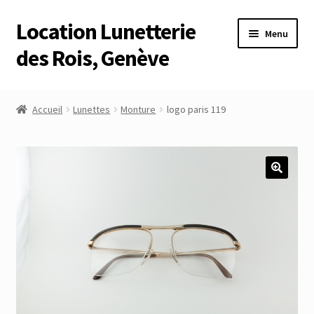
Location Lunetterie
Aller
Aller
Menu
à
au
des Rois, Genève
la
contenu
navigation
Accueil
Accueil
Lunettes
Monture
logo paris 119
Altimètre Artaria Genève
Commande
Compte
Compte
Connexion
Déconnexion