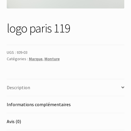
Membres
logo paris 119
Mon Compte
Panier
UGS :
t09-03
Catégories :
Marque
,
Monture
Réinitialisation du mot de passe
S’inscrire
Description
Search Results
Informations complémentaires
Avis (0)