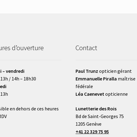
res d’ouverture
Contact
i – vendredi
Paul Trunz
opticien gérant
 13h / 14h – 18h30
Emmanuelle Piralla
maîtrise
edi
fédérale
 13h
Léa Caenevet
opticienne
ible en dehors de ces heures
Lunetterie des Rois
RDV
Bd de Saint-Georges 75
1205 Genève
+41 22 329 75 95