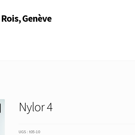
 Rois, Genève
Compte
Compte
Connexion
Déconnexion
Membres
Mon Compte
rire
Search Results
Nylor 4
UGS :
t05-10