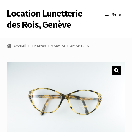
Location Lunetterie
Aller
Aller
Menu
à
au
des Rois, Genève
la
contenu
navigation
Accueil
Accueil
Lunettes
Monture
Amor 1356
Altimètre Artaria Genève
Commande
Compte
Compte
Connexion
Déconnexion