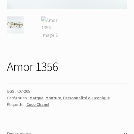
Membres
Mon Compte
Panier
Amor 1356
Réinitialisation du mot de passe
S’inscrire
UGS :
t07-205
Search Results
Catégories :
Marque
,
Monture
,
Personnalité ou Iconique
Étiquette :
Coco Chanel
Description