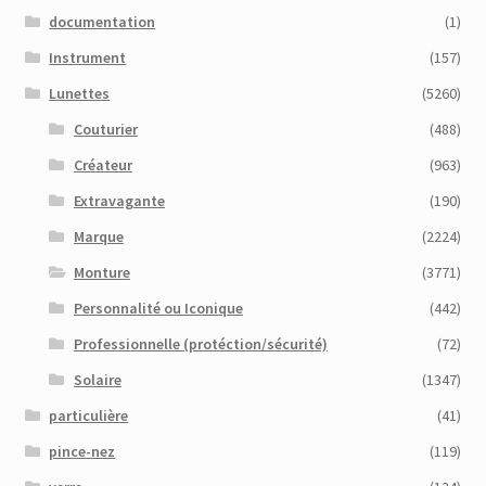
documentation
(1)
Instrument
(157)
Lunettes
(5260)
Couturier
(488)
Créateur
(963)
Extravagante
(190)
Marque
(2224)
Monture
(3771)
Personnalité ou Iconique
(442)
Professionnelle (protéction/sécurité)
(72)
Solaire
(1347)
particulière
(41)
pince-nez
(119)