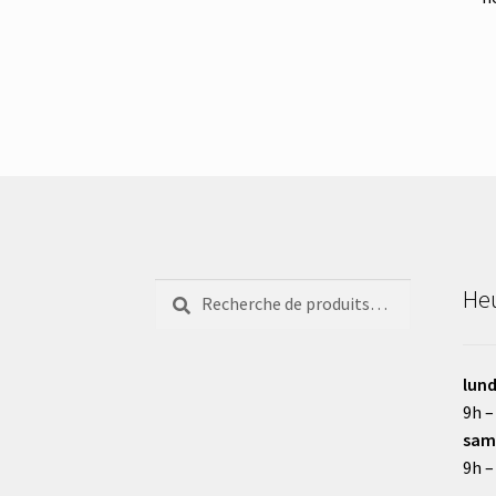
Recherche
Recherche
Heu
pour :
lund
9h –
sam
9h –