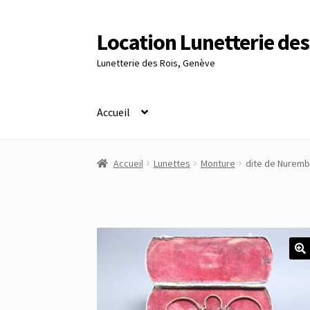
Location Lunetterie des
Aller
Aller
à
au
Lunetterie des Rois, Genève
la
contenu
navigation
Accueil
Accueil
Altimètre Artaria Genève
Commande
Accueil
Lunettes
Monture
dite de Nurem
Panier
Réinitialisation du mot de passe
S’insc