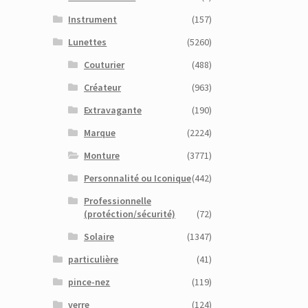
Instrument
(157)
Lunettes
(5260)
Couturier
(488)
Créateur
(963)
Extravagante
(190)
Marque
(2224)
Monture
(3771)
Personnalité ou Iconique
(442)
Professionnelle
(protéction/sécurité)
(72)
Solaire
(1347)
particulière
(41)
pince-nez
(119)
verre
(124)