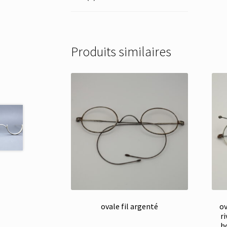
Produits similaires
ovale fil argenté
ov
r
h