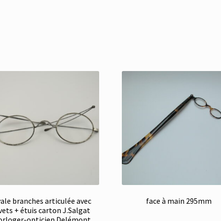
ale branches articulée avec
face à main 295mm
ivets + étuis carton J.Salgat
orloger-opticien Delémont