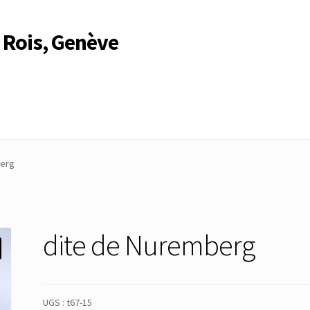
 Rois, Genève
Compte
Compte
Connexion
Déconnexion
Membres
Mon Compte
berg
rire
Search Results
dite de Nuremberg
UGS :
t67-15