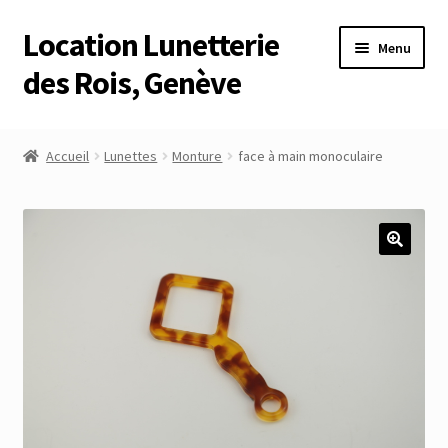
Location Lunetterie
Aller
Aller
Menu
à
au
des Rois, Genève
la
contenu
navigation
Accueil
Accueil
Lunettes
Monture
face à main monoculaire
Altimètre Artaria Genève
Commande
Compte
Compte
Connexion
Déconnexion