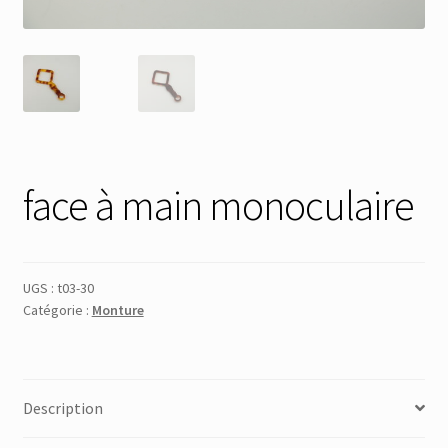
Membres
Mon Compte
Panier
face à main monoculaire
Réinitialisation du mot de passe
S’inscrire
UGS :
t03-30
Catégorie :
Monture
Search Results
Description