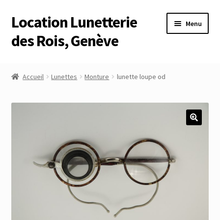
Location Lunetterie
Aller
Aller
Menu
à
au
des Rois, Genève
la
contenu
navigation
Accueil
Accueil
Lunettes
Monture
lunette loupe od
Altimètre Artaria Genève
Commande
Compte
Compte
Connexion
Déconnexion