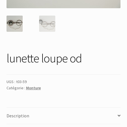
Membres
Mon Compte
Panier
lunette loupe od
Réinitialisation du mot de passe
S’inscrire
UGS :
t03-59
Catégorie :
Monture
Search Results
Description