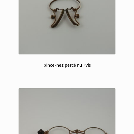
pince-nez percé nu +vis