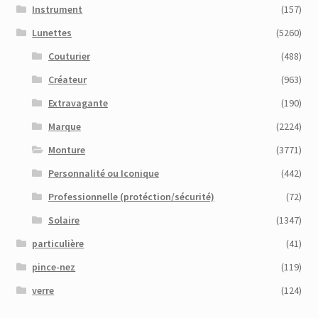
Instrument
(157)
Lunettes
(5260)
Couturier
(488)
Créateur
(963)
Extravagante
(190)
Marque
(2224)
Monture
(3771)
Personnalité ou Iconique
(442)
Professionnelle (protéction/sécurité)
(72)
Solaire
(1347)
particulière
(41)
pince-nez
(119)
verre
(124)