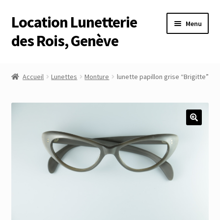
Location Lunetterie
Aller
Aller
Menu
à
au
des Rois, Genève
la
contenu
navigation
Accueil
Accueil
Lunettes
Monture
lunette papillon grise “Brigitte”
Altimètre Artaria Genève
Commande
Compte
Compte
Connexion
Déconnexion