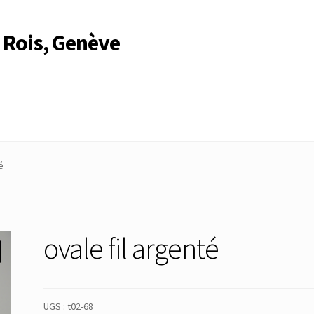
 Rois, Genève
Compte
Compte
Connexion
Déconnexion
Membres
Mon Compte
é
rire
Search Results
ovale fil argenté
UGS :
t02-68