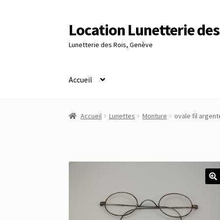
Location Lunetterie des
Aller
Aller
à
au
Lunetterie des Rois, Genève
la
contenu
navigation
Accueil
Accueil
Altimètre Artaria Genève
Commande
Accueil
Lunettes
Monture
ovale fil argent
Panier
Réinitialisation du mot de passe
S’insc