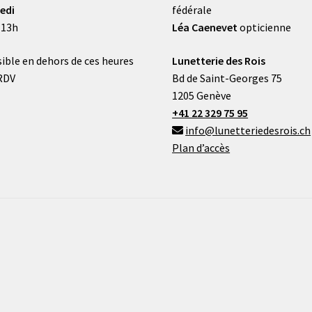
edi
fédérale
 13h
Léa Caenevet
opticienne
ible en dehors de ces heures
Lunetterie des Rois
RDV
Bd de Saint-Georges 75
1205 Genève
+41 22 329 75 95
info@lunetteriedesrois.ch
Plan d’accès