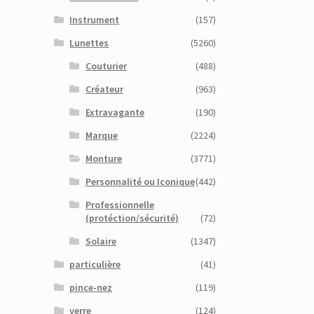
Instrument
(157)
Lunettes
(5260)
Couturier
(488)
Créateur
(963)
Extravagante
(190)
Marque
(2224)
Monture
(3771)
Personnalité ou Iconique
(442)
Professionnelle
(protéction/sécurité)
(72)
Solaire
(1347)
particulière
(41)
pince-nez
(119)
verre
(124)