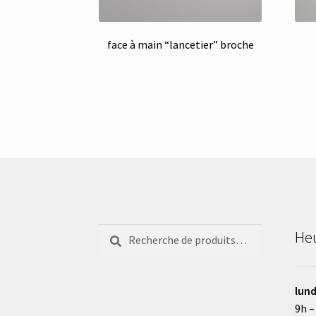
face à main “lancetier” broche
Recherche
Recherche
Heu
pour :
lund
9h –