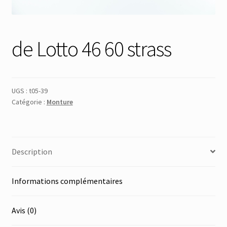
Membres
de Lotto 46 60 strass
Mon Compte
Panier
UGS :
t05-39
Catégorie :
Monture
Réinitialisation du mot de passe
S’inscrire
Description
Search Results
Informations complémentaires
Avis (0)