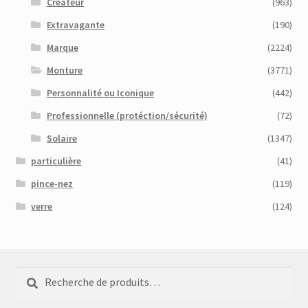
Créateur
(963)
Extravagante
(190)
Marque
(2224)
Monture
(3771)
Personnalité ou Iconique
(442)
Professionnelle (protéction/sécurité)
(72)
Solaire
(1347)
particulière
(41)
pince-nez
(119)
verre
(124)
Recherche
Recherche
pour :