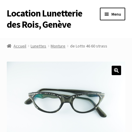
Location Lunetterie
Aller
Aller
Menu
à
au
des Rois, Genève
la
contenu
navigation
Accueil
Accueil
Lunettes
Monture
de Lotto 46 60 strass
Altimètre Artaria Genève
Commande
Compte
Compte
Connexion
Déconnexion