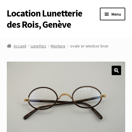
Location Lunetterie
Aller
Aller
Menu
à
au
des Rois, Genève
la
contenu
navigation
Accueil
Accueil
Lunettes
Monture
ovale or windsor brun
Altimètre Artaria Genève
Commande
Compte
Compte
Connexion
Déconnexion