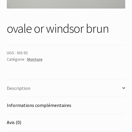
Membres
ovale or windsor brun
Mon Compte
Panier
UGS :
t03-92
Catégorie :
Monture
Réinitialisation du mot de passe
S’inscrire
Description
Search Results
Informations complémentaires
Avis (0)