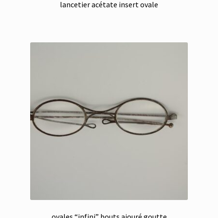
lancetier acétate insert ovale
ovales “infini” bouts ajouré goutte