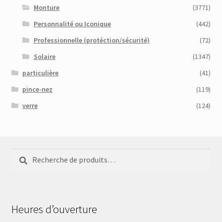
Monture
(3771)
Personnalité ou Iconique
(442)
Professionnelle (protéction/sécurité)
(72)
Solaire
(1347)
particulière
(41)
pince-nez
(119)
verre
(124)
Recherche
Recherche
pour :
Heures d’ouverture