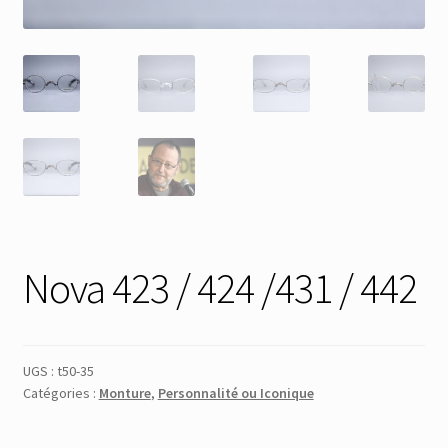
Membres
Mon Compte
Panier
Réinitialisation du mot de passe
S’inscrire
Nova 423 / 424 /431 / 442
Search Results
UGS :
t50-35
Catégories :
Monture
,
Personnalité ou Iconique