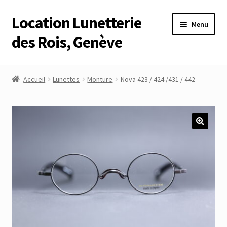
Location Lunetterie
Aller
Aller
Menu
à
au
des Rois, Genève
la
contenu
navigation
Accueil
Accueil
Lunettes
Monture
Nova 423 / 424 /431 / 442
Altimètre Artaria Genève
Commande
Compte
Compte
Connexion
Déconnexion