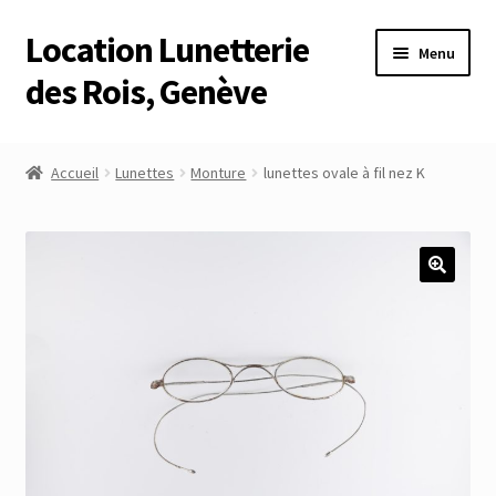
Location Lunetterie
Aller
Aller
Menu
à
au
des Rois, Genève
la
contenu
navigation
Accueil
Accueil
Lunettes
Monture
lunettes ovale à fil nez K
Altimètre Artaria Genève
Commande
Compte
Compte
Connexion
Déconnexion