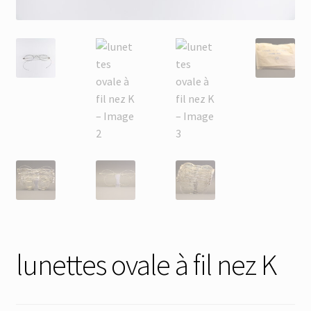
Membres
Mon Compte
Panier
Réinitialisation du mot de passe
S’inscrire
Search Results
lunettes ovale à fil nez K