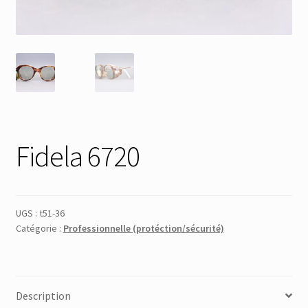
Membres
Mon Compte
Panier
Réinitialisation du mot de passe
Fidela 6720
S’inscrire
UGS :
t51-36
Search Results
Catégorie :
Professionnelle (protéction/sécurité)
Description