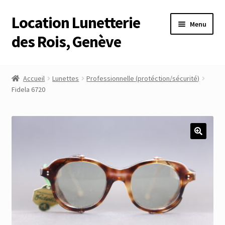
Location Lunetterie
Aller
Aller
Menu
à
au
des Rois, Genève
la
contenu
navigation
Accueil
Accueil
Lunettes
Professionnelle (protéction/sécurité)
Fidela 6720
Altimètre Artaria Genève
Commande
Compte
Compte
Connexion
Déconnexion