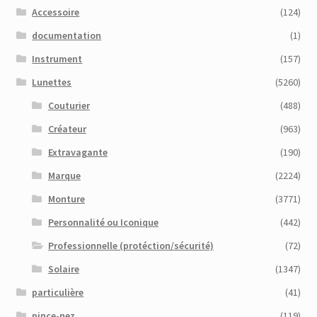
Accessoire
(124)
documentation
(1)
Instrument
(157)
Lunettes
(5260)
Couturier
(488)
Créateur
(963)
Extravagante
(190)
Marque
(2224)
Monture
(3771)
Personnalité ou Iconique
(442)
Professionnelle (protéction/sécurité)
(72)
Solaire
(1347)
particulière
(41)
pince-nez
(119)