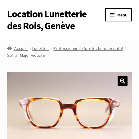
Location Lunetterie
Aller
Aller
Menu
à
au
des Rois, Genève
la
contenu
navigation
Accueil
Accueil
Lunettes
Professionnelle (protéction/sécurité)
Sofraf Major victoire
Altimètre Artaria Genève
Commande
Compte
Compte
Connexion
Déconnexion