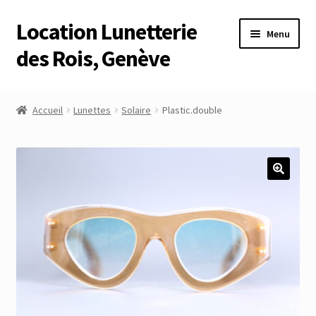
Location Lunetterie
Aller
Aller
Menu
à
au
des Rois, Genève
la
contenu
navigation
Accueil
Accueil
Lunettes
Solaire
Plastic.double
Altimètre Artaria Genève
Commande
Compte
Compte
Connexion
Déconnexion