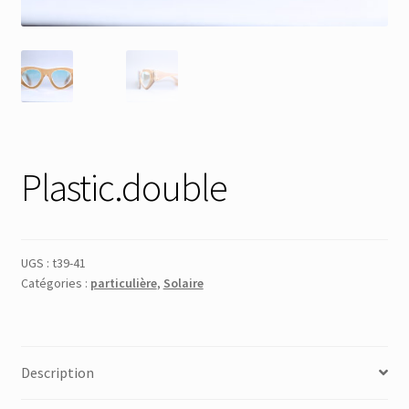
Membres
Mon Compte
Panier
Plastic.double
Réinitialisation du mot de passe
S’inscrire
UGS :
t39-41
Catégories :
particulière
,
Solaire
Search Results
Description