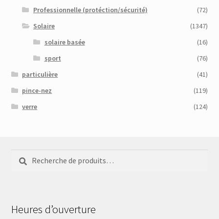
Professionnelle (protéction/sécurité)
(72)
Solaire
(1347)
solaire basée
(16)
sport
(76)
particulière
(41)
pince-nez
(119)
verre
(124)
Recherche
Recherche
pour :
Heures d’ouverture