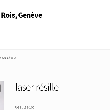
 Rois, Genève
Compte
Compte
Connexion
Déconnexion
Membres
Mon Compte
laser résille
rire
Search Results
laser résille
UGS :
t19-100