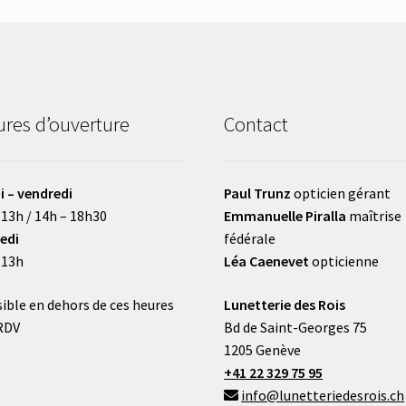
res d’ouverture
Contact
i – vendredi
Paul Trunz
opticien gérant
 13h / 14h – 18h30
Emmanuelle Piralla
maîtrise
edi
fédérale
 13h
Léa Caenevet
opticienne
ible en dehors de ces heures
Lunetterie des Rois
RDV
Bd de Saint-Georges 75
1205 Genève
+41 22 329 75 95
info@lunetteriedesrois.ch