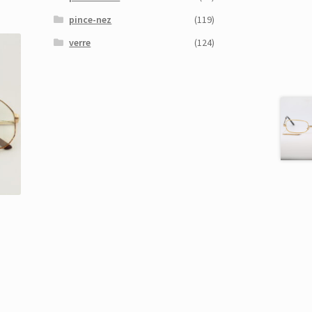
pince-nez
(119)
verre
(124)