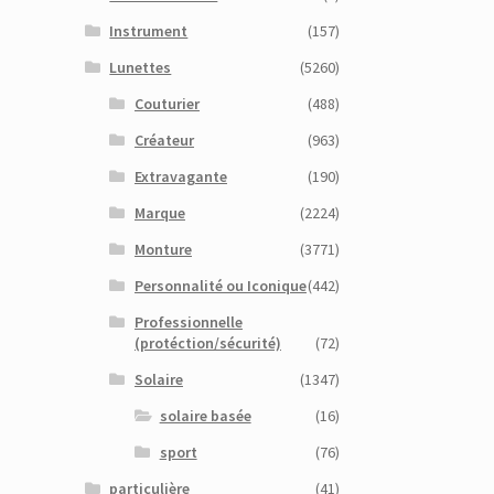
Instrument
(157)
Lunettes
(5260)
Couturier
(488)
Créateur
(963)
Extravagante
(190)
Marque
(2224)
Monture
(3771)
Personnalité ou Iconique
(442)
Professionnelle
(protéction/sécurité)
(72)
Solaire
(1347)
solaire basée
(16)
sport
(76)
particulière
(41)