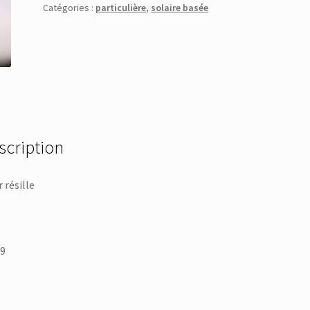
Catégories :
particulière
,
solaire basée
scription
r résille
9