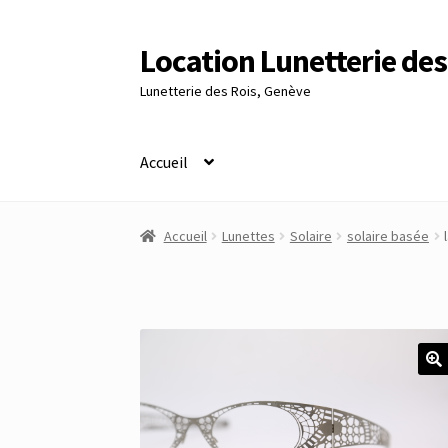
Location Lunetterie des
Aller
Aller
à
au
Lunetterie des Rois, Genève
la
contenu
navigation
Accueil
Accueil
Altimètre Artaria Genève
Commande
Accueil
Lunettes
Solaire
solaire basée
Panier
Réinitialisation du mot de passe
S’insc