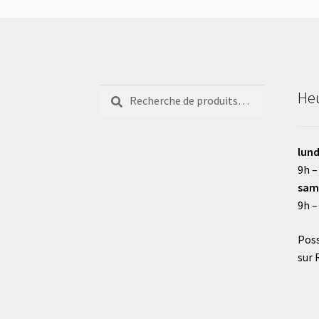
Recherche
Recherche
Heu
pour :
lund
9h –
sam
9h –
Poss
sur 