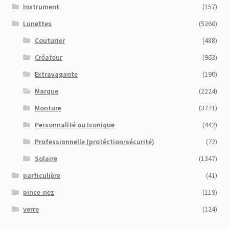
Instrument
(157)
Lunettes
(5260)
Couturier
(488)
Créateur
(963)
Extravagante
(190)
Marque
(2224)
Monture
(3771)
Personnalité ou Iconique
(442)
Professionnelle (protéction/sécurité)
(72)
Solaire
(1347)
particulière
(41)
pince-nez
(119)
verre
(124)