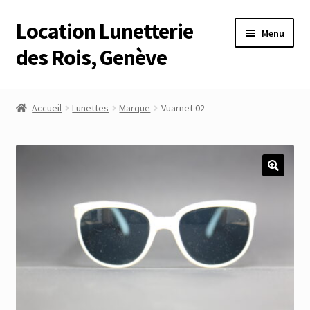
Location Lunetterie
Aller
Aller
Menu
à
au
des Rois, Genève
la
contenu
navigation
Accueil
Accueil
Lunettes
Marque
Vuarnet 02
Altimètre Artaria Genève
Commande
Compte
Compte
Connexion
Déconnexion