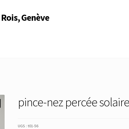
 Rois, Genève
Compte
Compte
Connexion
Déconnexion
Membres
Mon Compte
rire
Search Results
pince-nez percée solair
UGS :
t01-56