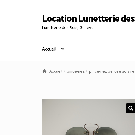
Location Lunetterie des
Aller
Aller
à
au
Lunetterie des Rois, Genève
la
contenu
navigation
Accueil
Accueil
Altimètre Artaria Genève
Commande
Accueil
pince-nez
pince-nez percée solaire
Panier
Réinitialisation du mot de passe
S’insc