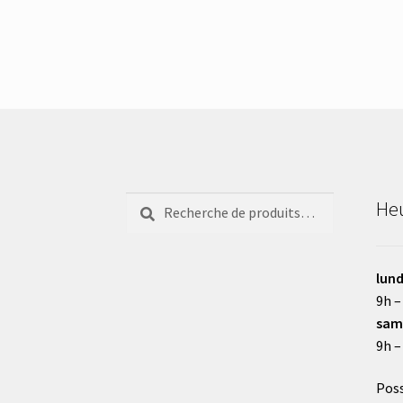
Recherche
Recherche
Heu
pour :
lund
9h –
sam
9h –
Poss