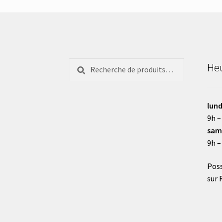
Recherche
Recherche
Heu
pour :
lund
9h –
sam
9h –
Poss
sur 