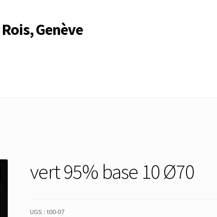
 Rois, Genève
Compte
Compte
Connexion
Déconnexion
Membres
Mon Compte
rire
Search Results
vert 95% base 10 Ø70
UGS :
t00-07