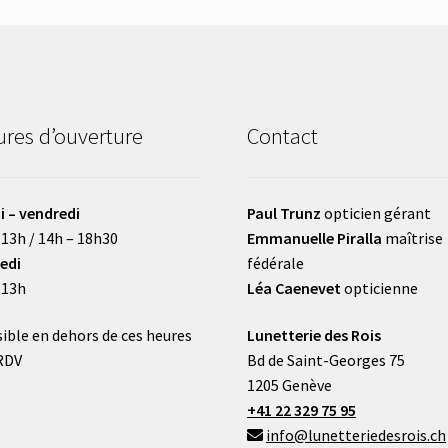
res d’ouverture
Contact
i – vendredi
Paul Trunz
opticien gérant
 13h / 14h – 18h30
Emmanuelle Piralla
maîtrise
edi
fédérale
 13h
Léa Caenevet
opticienne
ible en dehors de ces heures
Lunetterie des Rois
RDV
Bd de Saint-Georges 75
1205 Genève
+41 22 329 75 95
info@lunetteriedesrois.ch