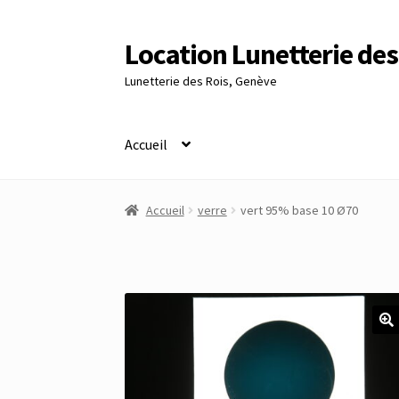
Location Lunetterie des
Aller
Aller
à
au
Lunetterie des Rois, Genève
la
contenu
navigation
Accueil
Accueil
Altimètre Artaria Genève
Commande
Accueil
verre
vert 95% base 10 Ø70
Panier
Réinitialisation du mot de passe
S’insc