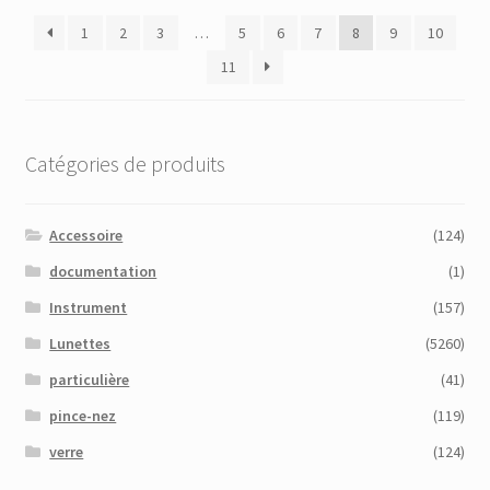
plus
1
2
3
…
5
6
7
8
9
10
récent
au
11
plus
ancien
Catégories de produits
Accessoire
(124)
documentation
(1)
Instrument
(157)
Lunettes
(5260)
particulière
(41)
pince-nez
(119)
verre
(124)