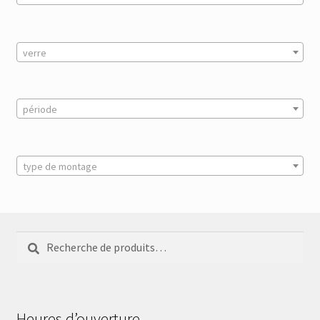
verre
période
type de montage
Recherche
Recherche
pour :
Heures d’ouverture