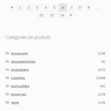
plus
1
2
3
4
5
6
7
8
9
…
récent
au
12
13
14
plus
ancien
Catégories de produits
Accessoire
(124)
documentation
(1)
Instrument
(157)
Lunettes
(5260)
particulière
(41)
pince-nez
(119)
verre
(124)