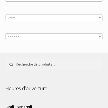
verre
période
Recherche
Recherche
pour :
Heures d’ouverture
lundi – vendredi