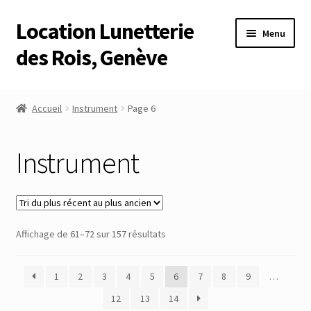
Location Lunetterie
Aller
Aller
Menu
à
au
des Rois, Genève
la
contenu
navigation
Accueil
Accueil
Instrument
Page 6
Altimètre Artaria Genève
Instrument
Commande
Compte
Trié
Affichage de 61–72 sur 157 résultats
Compte
du
plus
Connexion
1
2
3
4
5
6
7
8
9
…
récent
au
12
13
14
Déconnexion
plus