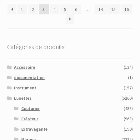
plus
1
2
3
4
5
6
…
14
15
16
récent
au
plus
ancien
Catégories de produits
Accessoire
(124)
documentation
(1)
Instrument
(157)
Lunettes
(5260)
Couturier
(488)
Créateur
(963)
Extravagante
(190)
Marque
(2224)