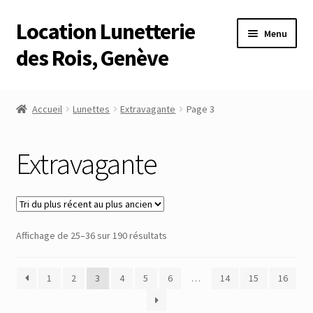
Location Lunetterie
Aller
Aller
Menu
à
au
des Rois, Genève
la
contenu
navigation
Accueil
Accueil
Lunettes
Extravagante
Page 3
Altimètre Artaria Genève
Extravagante
Commande
Compte
Trié
Affichage de 25–36 sur 190 résultats
Compte
du
plus
Connexion
1
2
3
4
5
6
…
14
15
16
récent
au
Déconnexion
plus