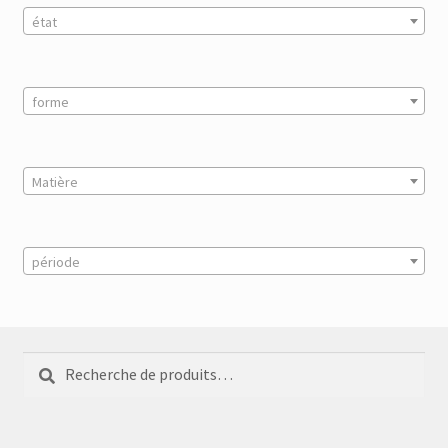
état
forme
Matière
période
Recherche
Recherche
pour :