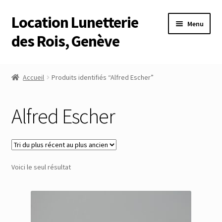
Location Lunetterie
Aller
Aller
Menu
à
au
des Rois, Genève
la
contenu
navigation
Accueil
Accueil
Produits identifiés “Alfred Escher”
Altimètre Artaria Genève
Alfred Escher
Commande
Compte
Voici le seul résultat
Compte
Connexion
Déconnexion