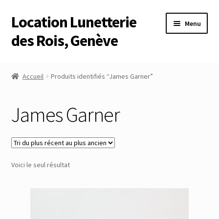
Location Lunetterie
Aller
Aller
Menu
à
au
des Rois, Genève
la
contenu
navigation
Accueil
Accueil
Produits identifiés “James Garner”
Altimètre Artaria Genève
James Garner
Commande
Compte
Voici le seul résultat
Compte
Connexion
Déconnexion