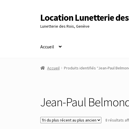
Location Lunetterie des
Aller
Aller
à
au
Lunetterie des Rois, Genève
la
contenu
navigation
Accueil
Accueil
Altimètre Artaria Genève
Commande
Accueil
Produits identifiés “Jean-Paul Belmo
Panier
Réinitialisation du mot de passe
S’insc
Jean-Paul Belmon
8 résultats af