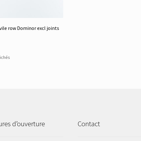
vile row Dominor excl joints
Trié
fichés
du
plus
récent
au
plus
ancien
res d’ouverture
Contact