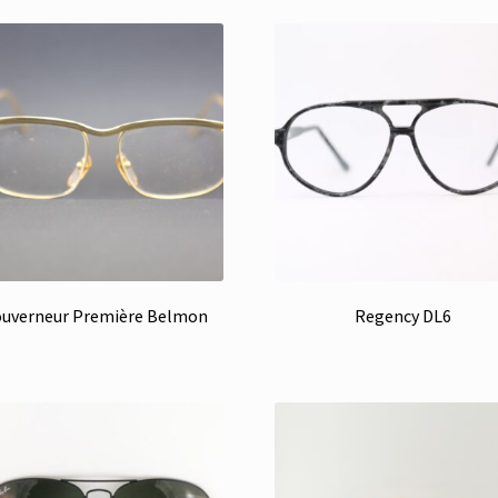
plus
récent
au
plus
ancien
uverneur Première Belmon
Regency DL6