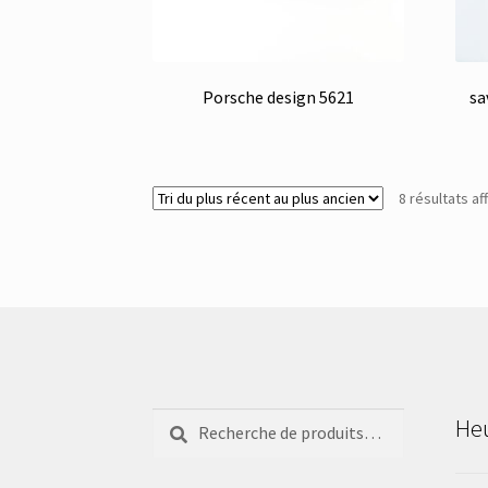
Porsche design 5621
sa
8 résultats af
Recherche
Recherche
Heu
pour :