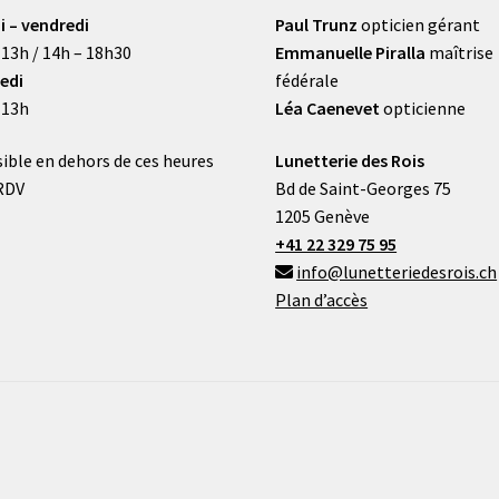
i – vendredi
Paul Trunz
opticien gérant
 13h / 14h – 18h30
Emmanuelle Piralla
maîtrise
edi
fédérale
 13h
Léa Caenevet
opticienne
ible en dehors de ces heures
Lunetterie des Rois
RDV
Bd de Saint-Georges 75
1205 Genève
+41 22 329 75 95
info@lunetteriedesrois.ch
Plan d’accès