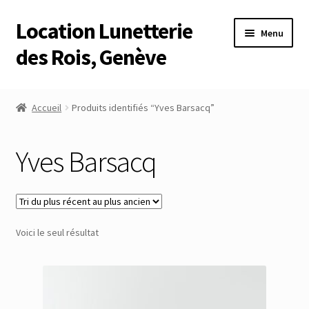
Location Lunetterie
Aller
Aller
Menu
à
au
des Rois, Genève
la
contenu
navigation
Accueil
Accueil
Produits identifiés “Yves Barsacq”
Altimètre Artaria Genève
Yves Barsacq
Commande
Compte
Voici le seul résultat
Compte
Connexion
Déconnexion