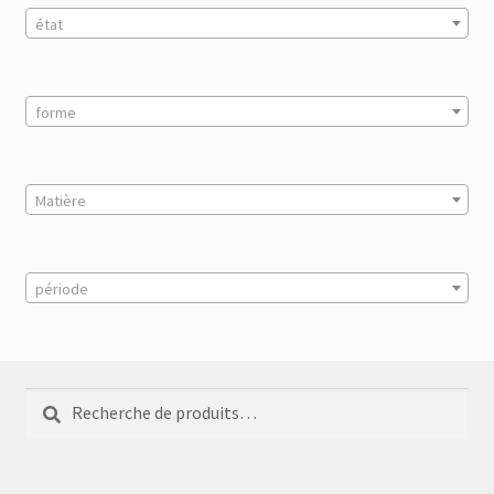
état
forme
Matière
période
Recherche
Recherche
pour :