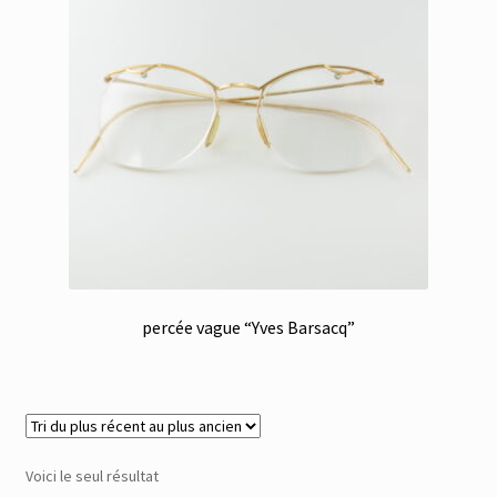
Membres
Mon Compte
Panier
Réinitialisation du mot de passe
S’inscrire
percée vague “Yves Barsacq”
Search Results
Voici le seul résultat