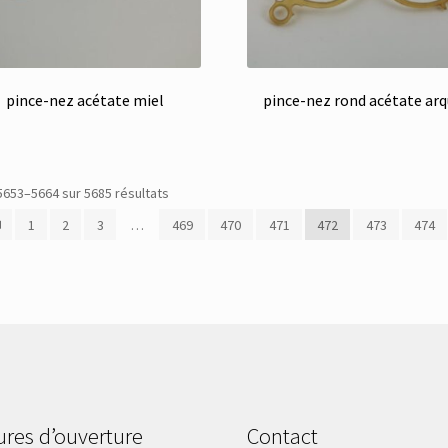
pince-nez acétate miel
pince-nez rond acétate ar
Trié
5653–5664 sur 5685 résultats
du
1
2
3
…
469
470
471
472
473
474
plus
récent
au
plus
ancien
res d’ouverture
Contact