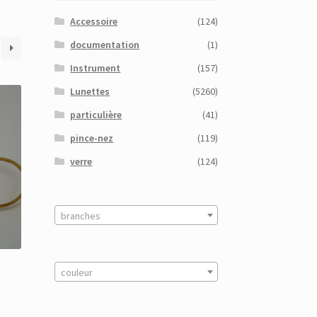
Accessoire
(124)
documentation
(1)
Instrument
(157)
Lunettes
(5260)
particulière
(41)
pince-nez
(119)
verre
(124)
branches
é
couleur