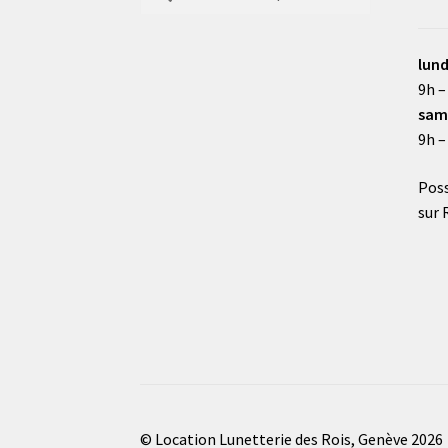
pour :
lund
9h –
sam
9h –
Poss
sur 
© Location Lunetterie des Rois, Genève 2026