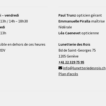
i – vendredi
Paul Trunz
opticien gérant
 13h / 14h – 18h30
Emmanuelle Piralla
maîtrise
edi
fédérale
 13h
Léa Caenevet
opticienne
ible en dehors de ces heures
Lunetterie des Rois
RDV
Bd de Saint-Georges 75
1205 Genève
+41 22 329 75 95
info@lunetteriedesrois.ch
Plan d’accès