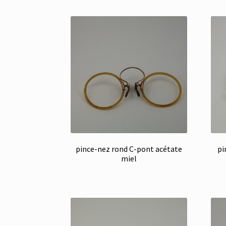
pince-nez rond C-pont acétate
pi
miel