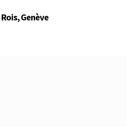
 Rois, Genève
Compte
Compte
Connexion
Déconnexion
Membres
Mon Compte
rire
Search Results