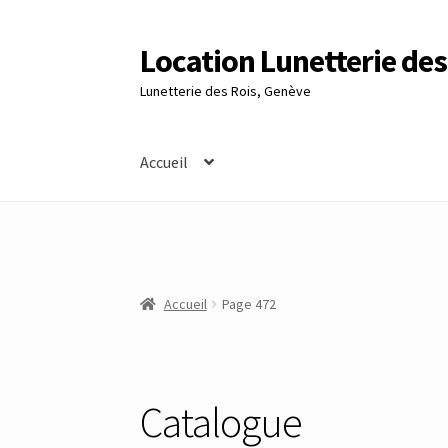
Location Lunetterie des
Aller
Aller
à
au
Lunetterie des Rois, Genève
la
contenu
navigation
Accueil
Accueil
Altimètre Artaria Genève
Commande
Panier
Réinitialisation du mot de passe
S’insc
Accueil
Page 472
Catalogue