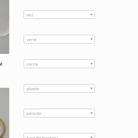
nez
verre
ué
cercle
pliante
période
type de montage