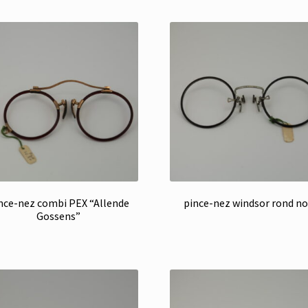
nce-nez combi PEX “Allende
pince-nez windsor rond no
Gossens”