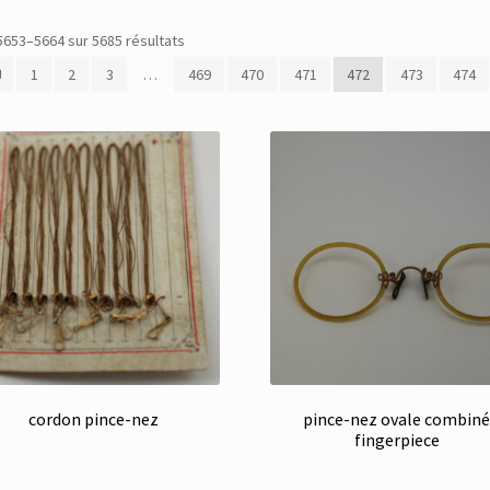
Trié
5653–5664 sur 5685 résultats
du
1
2
3
…
469
470
471
472
473
474
plus
récent
au
plus
ancien
cordon pince-nez
pince-nez ovale combin
fingerpiece