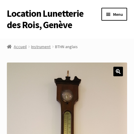
Location Lunetterie
Aller
Aller
Menu
à
au
des Rois, Genève
la
contenu
navigation
Accueil
Accueil
Instrument
BTHN anglais
Altimètre Artaria Genève
Commande
Compte
Compte
Connexion
Déconnexion