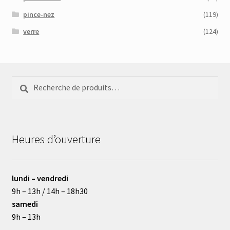
pince-nez
(119)
verre
(124)
Recherche
Recherche
pour :
Heures d’ouverture
lundi – vendredi
9h – 13h / 14h – 18h30
samedi
9h – 13h