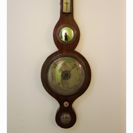
Membres
Mon Compte
Panier
Réinitialisation du mot de passe
S’inscrire
Search Results