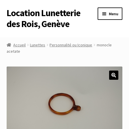
Location Lunetterie
Aller
Aller
Menu
à
au
des Rois, Genève
la
contenu
navigation
Accueil
Accueil
Lunettes
Personnalité ou Iconique
monocle
acetate
Altimètre Artaria Genève
Commande
Compte
Compte
Connexion
Déconnexion