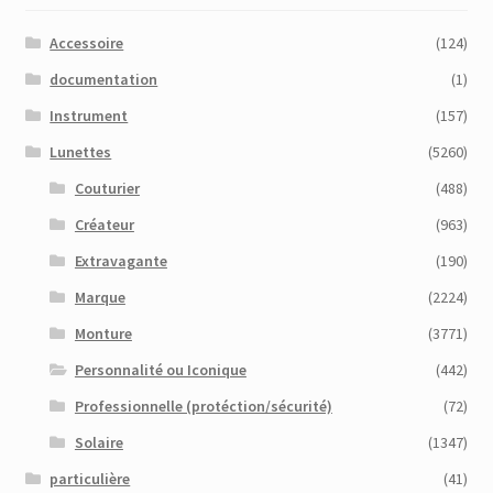
Accessoire
(124)
documentation
(1)
Instrument
(157)
Lunettes
(5260)
Couturier
(488)
Créateur
(963)
Extravagante
(190)
Marque
(2224)
Monture
(3771)
Personnalité ou Iconique
(442)
Professionnelle (protéction/sécurité)
(72)
Solaire
(1347)
particulière
(41)