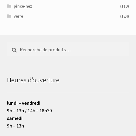
pince-nez
(119)
verre
(124)
Recherche
Recherche
pour :
Heures d’ouverture
lundi – vendredi
9h – 13h / 14h – 18h30
samedi
9h – 13h