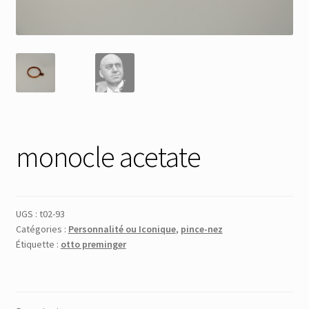
Membres
Mon Compte
Panier
Réinitialisation du mot de passe
monocle acetate
S’inscrire
UGS :
t02-93
Search Results
Catégories :
Personnalité ou Iconique
,
pince-nez
Étiquette :
otto preminger