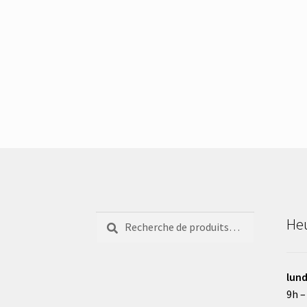
Recherche
Recherche
Heu
pour :
lund
9h –