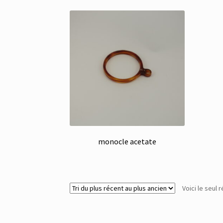
monocle acetate
Voici le seul r