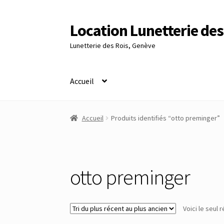
Location Lunetterie des
Aller
Aller
à
au
Lunetterie des Rois, Genève
la
contenu
navigation
Accueil
Accueil
Altimètre Artaria Genève
Commande
Accueil
Produits identifiés “otto preminger”
Panier
Réinitialisation du mot de passe
S’insc
otto preminger
Voici le seul r