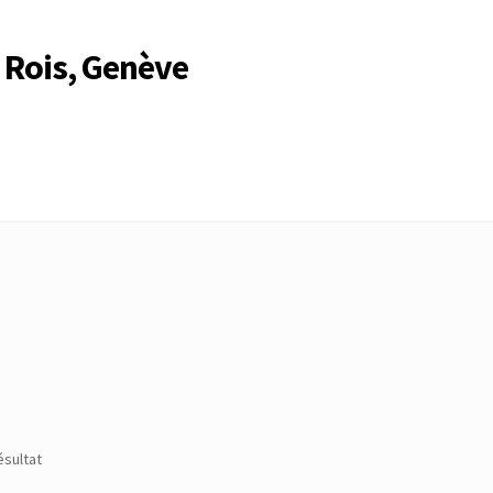
 Rois, Genève
Compte
Compte
Connexion
Déconnexion
Membres
Mon Compte
rire
Search Results
ésultat