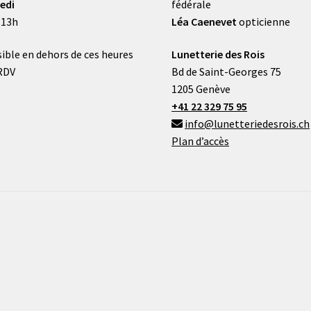
edi
fédérale
 13h
Léa Caenevet
opticienne
ible en dehors de ces heures
Lunetterie des Rois
RDV
Bd de Saint-Georges 75
1205 Genève
+41 22 329 75 95
info@lunetteriedesrois.ch
Plan d’accès